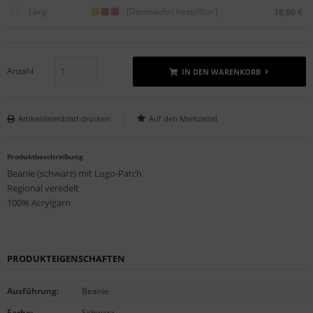
Lang
[Demnächst bestellbar]
18,00 €
Anzahl
IN DEN WARENKORB
Artikeldatenblatt drucken
Produktbeschreibung
Beanie (schwarz) mit Logo-Patch
Regional veredelt
100% Acrylgarn
PRODUKTEIGENSCHAFTEN
Ausführung
:
Beanie
Farbe
:
Schwarz