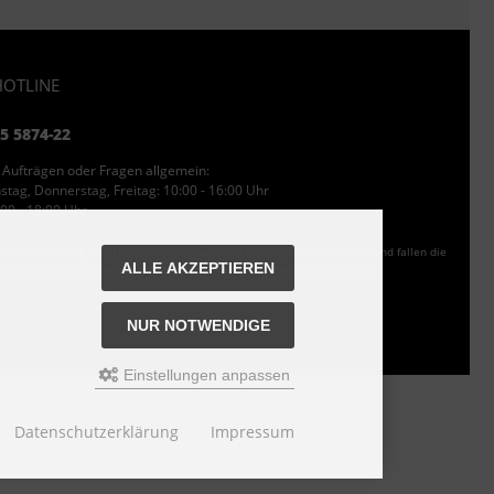
OTLINE
95 5874-22
 Aufträgen oder Fragen allgemein:
tag, Donnerstag, Freitag: 10:00 - 16:00 Uhr
00 - 18:00 Uhr
ler Ortstarif DE, mit Flatratevertrag natürlich kostenlos. Aus dem Ausland fallen die
ALLE AKZEPTIEREN
den Auslandsgebühren an. Anrufe aus dem Handynetz können abweichen.
NUR NOTWENDIGE
Einstellungen anpassen
is bei 0711 Onlineshop
Datenschutzerklärung
Impressum
n