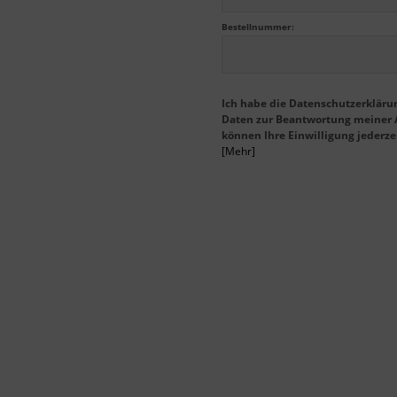
Bestellnummer:
Ich habe die Datenschutzerklär
Daten zur Beantwortung meiner A
können Ihre Einwilligung jederze
[Mehr]