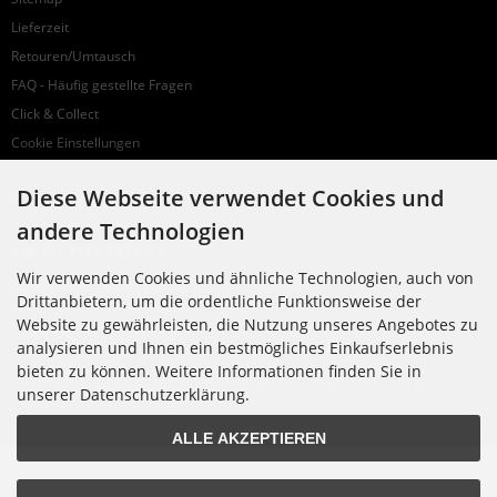
Lieferzeit
Retouren/Umtausch
FAQ - Häufig gestellte Fragen
Click & Collect
Cookie Einstellungen
Diese Webseite verwendet Cookies und
SUPPORTHOTLINE
andere Technologien
+49 (0) 7195 5874-22
Wir verwenden Cookies und ähnliche Technologien, auch von
Zu laufenden Aufträgen oder Fragen allgemein:
Drittanbietern, um die ordentliche Funktionsweise der
Montag, Dienstag, Donnerstag, Freitag: 10:00 - 16:00 Uhr
Website zu gewährleisten, die Nutzung unseres Angebotes zu
Mittwoch: 10:00 - 18:00 Uhr
analysieren und Ihnen ein bestmögliches Einkaufserlebnis
bieten zu können. Weitere Informationen finden Sie in
* Kosten: normaler Ortstarif DE, mit Flatratevertrag natürlich kostenlos. Aus dem
Ausland fallen die jeweils geltenden Auslandsgebühren an. Anrufe aus dem Handynetz
unserer Datenschutzerklärung.
können abweichen.
ALLE AKZEPTIEREN
Alle Preise inkl. gesetzl. MwSt. zzgl.
Versandkosten
. Die durchgestrichenen Preise