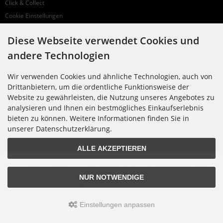
Click & Collect
Cookie Einstellungen
Diese Webseite verwendet Cookies und
SUPPORTHOTLINE
andere Technologien
+49 (0) 7195 5874-22
Wir verwenden Cookies und ähnliche Technologien, auch von
Zu laufenden Aufträgen oder Fragen allgemein:
Drittanbietern, um die ordentliche Funktionsweise der
Montag, Dienstag, Donnerstag, Freitag: 10:00 - 16:00 Uhr
Website zu gewährleisten, die Nutzung unseres Angebotes zu
Mittwoch: 10:00 - 18:00 Uhr
analysieren und Ihnen ein bestmögliches Einkaufserlebnis
bieten zu können. Weitere Informationen finden Sie in
* Kosten: normaler Ortstarif DE, mit Flatratevertrag natürlich kostenlos. Aus dem
Ausland fallen die jeweils geltenden Auslandsgebühren an. Anrufe aus dem Handynetz
unserer Datenschutzerklärung.
können abweichen.
ALLE AKZEPTIEREN
Alle Preise inkl. gesetzl. MwSt. zzgl.
Versandkosten
. Die durchgestrichenen Preise
entsprechen dem bisherigen Preis bei 0711 Onlineshop
NUR NOTWENDIGE
© 2026 0711 Onlineshop • Alle Rechte vorbehalten
modified eCommerce Shopsoftware © 2009-2026 • Design & Programmierung Rehm
Webdesign
Einstellungen anpassen