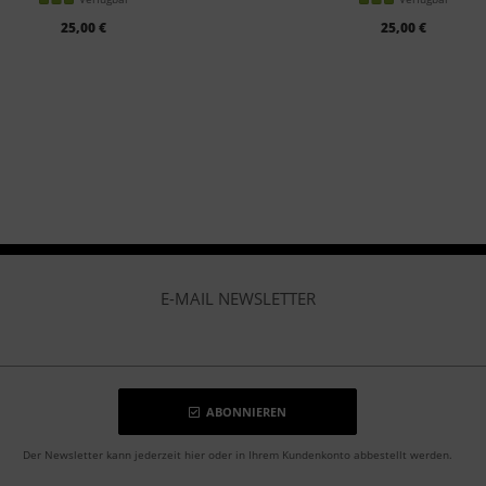
25,00 €
25,00 €
E-MAIL NEWSLETTER
ABONNIEREN
Der Newsletter kann jederzeit hier oder in Ihrem Kundenkonto abbestellt werden.