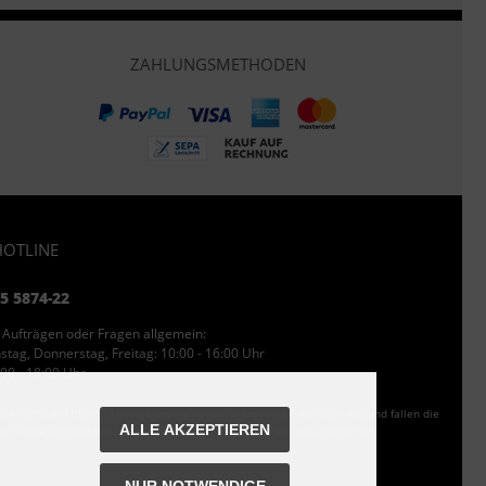
ZAHLUNGSMETHODEN
OTLINE
95 5874-22
 Aufträgen oder Fragen allgemein:
tag, Donnerstag, Freitag: 10:00 - 16:00 Uhr
00 - 18:00 Uhr
ler Ortstarif DE, mit Flatratevertrag natürlich kostenlos. Aus dem Ausland fallen die
ALLE AKZEPTIEREN
den Auslandsgebühren an. Anrufe aus dem Handynetz können abweichen.