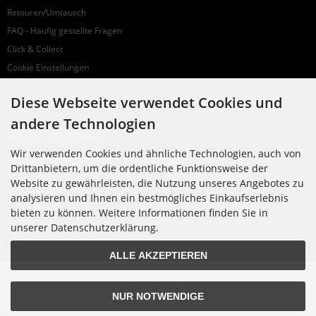
Retouren/Umtausch
FAQ - Häufig gestellte Fragen
Click & Collect
Cookie Einstellungen
Diese Webseite verwendet Cookies und
SUPPORTHOTLINE
andere Technologien
+49 (0) 7195 5874-22
Wir verwenden Cookies und ähnliche Technologien, auch von
Zu laufenden Aufträgen oder Fragen allgemein:
Drittanbietern, um die ordentliche Funktionsweise der
Montag, Dienstag, Donnerstag, Freitag: 10:00 - 16:00 Uhr
Website zu gewährleisten, die Nutzung unseres Angebotes zu
Mittwoch: 10:00 - 18:00 Uhr
analysieren und Ihnen ein bestmögliches Einkaufserlebnis
bieten zu können. Weitere Informationen finden Sie in
* Kosten: normaler Ortstarif DE, mit Flatratevertrag natürlich kostenlos. Aus dem
Ausland fallen die jeweils geltenden Auslandsgebühren an. Anrufe aus dem Handynetz
unserer Datenschutzerklärung.
können abweichen.
ALLE AKZEPTIEREN
Alle Preise inkl. gesetzl. MwSt. zzgl.
Versandkosten
. Die durchgestrichenen Preise
entsprechen dem bisherigen Preis bei 0711 Onlineshop
NUR NOTWENDIGE
© 2026 0711 Onlineshop • Alle Rechte vorbehalten