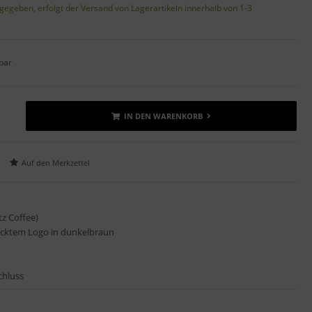
gegeben, erfolgt der Versand von Lagerartikeln innerhalb von 1-3
bar
IN DEN WARENKORB
tz Coffee)
icktem Logo in dunkelbraun
chluss