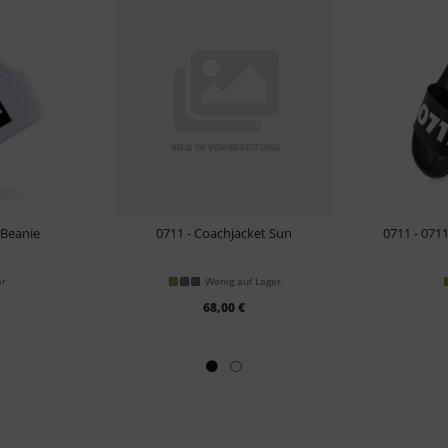
 Beanie
0711 - Coachjacket Sun
0711 - 071
ar
Wenig auf Lager
68,00 €