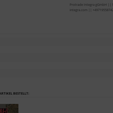
Protrade Integra gGmbH || 
integra.com || +4971955874
RTIKEL BESTELLT: