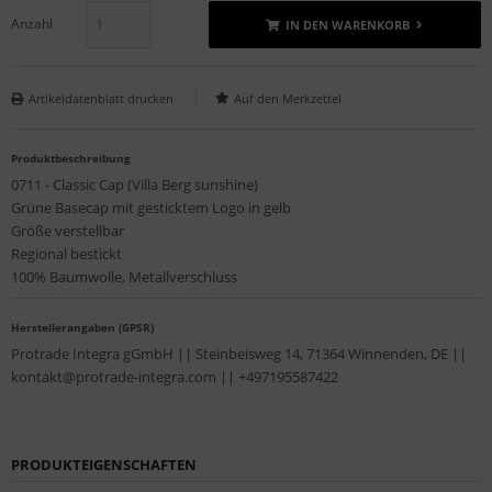
Anzahl
IN DEN WARENKORB
Artikeldatenblatt drucken
Produktbeschreibung
0711 - Classic Cap (Villa Berg sunshine)
Grüne Basecap mit gesticktem Logo in gelb
Größe verstellbar
Regional bestickt
100% Baumwolle, Metallverschluss
Herstellerangaben (GPSR)
Protrade Integra gGmbH || Steinbeisweg 14, 71364 Winnenden, DE ||
kontakt@protrade-integra.com || +497195587422
PRODUKTEIGENSCHAFTEN