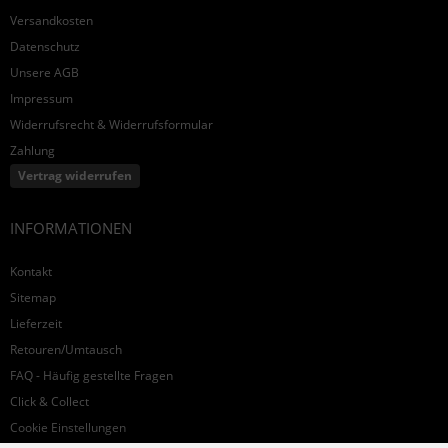
Versandkosten
Datenschutz
Unsere AGB
Impressum
Widerrufsrecht & Widerrufsformular
Zahlung
Vertrag widerrufen
INFORMATIONEN
Kontakt
Sitemap
Lieferzeit
Retouren/Umtausch
FAQ - Häufig gestellte Fragen
Click & Collect
Cookie Einstellungen