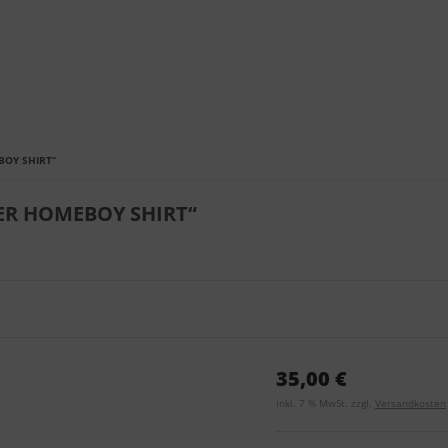
BOY SHIRT“
ER HOMEBOY SHIRT“
35,00 €
inkl. 7 % MwSt. zzgl.
Versandkosten