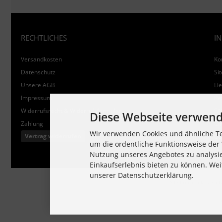
RECHTLICHES
I
Versandkosten
Ko
Datenschutz
Si
Unsere AGB
Lie
Impressum
Re
Widerrufsrecht & Widerrufsformular
FA
Diese Webseite verwend
Zahlung
Cli
Wir verwenden Cookies und ähnliche Te
Vertrag widerrufen
Co
um die ordentliche Funktionsweise der 
Nutzung unseres Angebotes zu analysi
Einkaufserlebnis bieten zu können. Wei
unserer Datenschutzerklärung.
Alle Preise inkl. geset