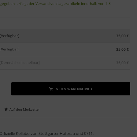
gegeben, erfolgt der Versand von Lagerartikeln innerhalb von 1-3
[Verfügbar]
35,00 €
[Verfügbar]
35,00 €
[Demnächst bestellbar]
35,00 €
IN DEN WARENKORB
Offizielle Kollabo von Stuttgarter Hofbräu und 0711.