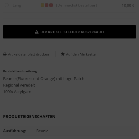
Lang
[Demnächst bestellbar]
18,00 €
DER ARTIKEL IST LEIDER AUSVERKAUFT
Artikeldatenblatt drucken
Produktbeschreibung
Beanie (Fluorescent Orange) mit Logo-Patch
Regional veredelt
100% Acrylgarn
PRODUKTEIGENSCHAFTEN
Ausführung
:
Beanie